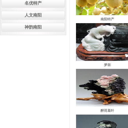
名优特产
人文南阳
南阳特产
神韵南阳
梦鼓
醉荷羞叶