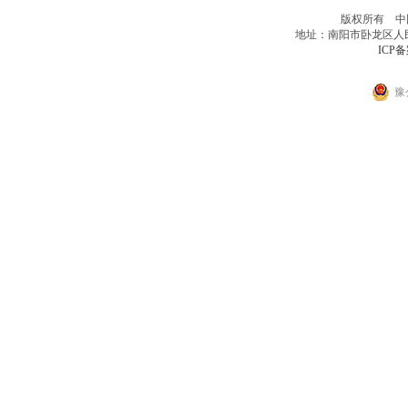
版权所有 中
地址：南阳市卧龙区人民北路
ICP备
豫