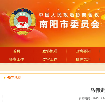
首页
政协概况
政协要闻
提案工作
委室工作
机关党建
领导活动
马伟走
发布时间：2025-12-0