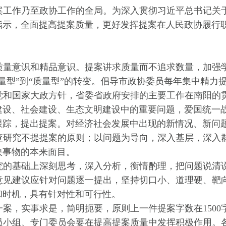
案工作乃至政协工作的全局。为深入贯彻习近平总书记关
指示，全面提高提案质量，更好发挥提案在人民政协履行
质量意识和精品意识。
提案讲求质量而不追求数量，加强
数量型”到“质量型”的转变。倡导市政协委员每年集中精力提
党和国家大政方针，省委省政府安排的主要工作在南阳的
建设、社会建设、生态文明建设中的重要问题，爱国统一
跟踪，提出提案。对经济社会发展中出现的新情况、新问
查研究不提提案的原则；以问题为导向，深入基层，深入
映事物的本来面目。
究的基础上深刻思考，深入分析，衡情酌理，把问题说清
意见建议应针对问题逐一提出，坚持切口小、道理硬、靶
和时机，具有针对性和可行性。
一案，实事求是，简明扼要，原则上一件提案字数在
150
员小组、专门委员会要在提高提案质量中发挥积极作用。