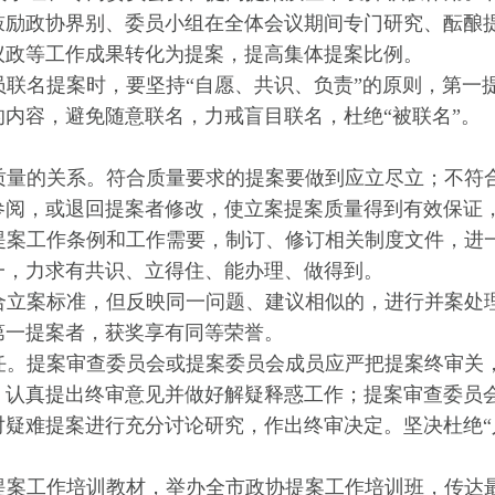
鼓励政协界别、委员小组在全体会议期间专门研究、酝酿
议政等工作成果转化为提案，提高集体提案比例。
员联名提案时，要坚持
“自愿、共识、负责”的原则，第一
内容，避免随意联名，力戒盲目联名，杜绝“被联名”。
质量的关系。
符合质量要求的提案要做到应立尽立；不符
参阅，或退回提案者修改，使立案提案质量得到有效保证
提案工作条例和工作需要，
制订、修订相关制度文件，进
一，力求有共识、立得住、能办理、做得到。
合立案标准，但反映同一问题、建议相似的，进行并案处
第一提案者，获奖享有同等荣誉。
任。
提案审查委员会或提案委员会成员应严把提案终审关
，认真提出终审意见并做好解疑释惑工作；提案审查委员
对疑难提案进行充分讨论研究，作出终审决定。坚决杜绝
提案工作培训教材，举办全市政协提案工作培训班，
传达